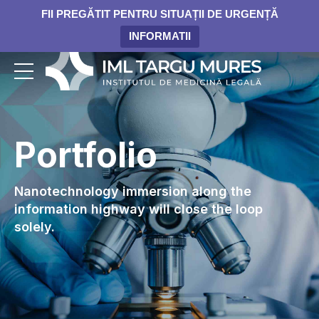
FII PREGĂTIT PENTRU SITUAȚII DE URGENȚĂ
INFORMATII
Portfolio
Nanotechnology immersion along the
information highway will close the loop
solely.