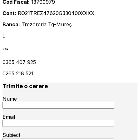
Cod Fiscal:
13700979
Cont:
RO21TREZ47620G330400XXXX
Banca:
Trezoreria Tg-Mureş
Fax:
0365 407 925
0265 218 521
Trimite o cerere
Nume
Email
Subiect