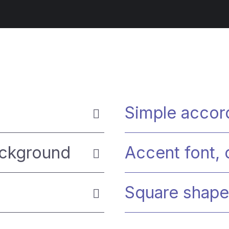
Simple accor
ackground
Accent font,
Square shape